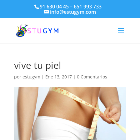
91 630 04 45 – 651 993 733
info@estugym.com
vive tu piel
por
estugym
|
Ene 13, 2017
|
0 Comentarios