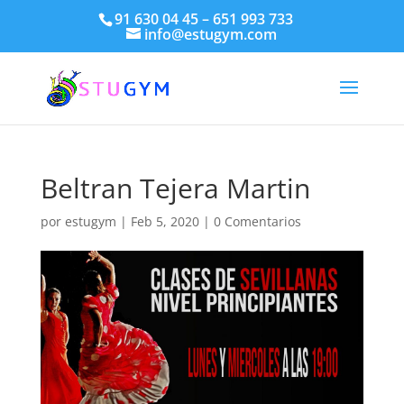
91 630 04 45 – 651 993 733
info@estugym.com
Beltran Tejera Martin
por
estugym
|
Feb 5, 2020
|
0 Comentarios